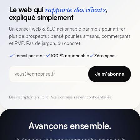
Le web qui
rapporte des clients
,
expliqué simplement
Un conseil web & SEO actionnable par mois pour attirer
plus de prospects : pensé pour les artisans, commerçants
et PME. Pas de jargon, du concret.
1 email par mois
100 % actionnable
Zéro spam
Votre
Je m'abonne
email
Désinscription en 1 clic. Vos données restent confidentielles.
Avançons ensemble.
Un échange simple pour comprendre vos objectifs