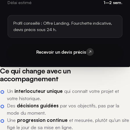
Délai estimé
1–2 sem.
Profil conseillé : Offre Landing. Fourchette indicative,
devis précis sous 24 h.
Recevoir un devis précis
Ce qui change avec un
accompagnement
Un
interlocuteur unique
qui connaît votre projet et
votre historique.
Des
décisions guidées
par vos objectifs, pas par la
mode du moment.
Une
progression continue
et mesurée, plutôt qu'un site
figé le jour de sa mise en ligne.