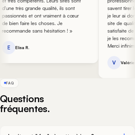
 très compétents. Leurs sites sont
professionnels. 
une très grande qualité, ils sont
savent tirer le 
ssionnés et ont vraiment à cœur
je leur ai donné
 bien faire les choses. Je
site de qualité
commande sans hésitation ! »
satisfaite de no
je les recomman
Merci infiniment
E
Elisa R.
V
Valérie C.
FAQ
Questions
fréquentes.